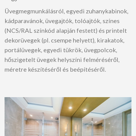
Üvegmegmunkálásról, egyedi zuhanykabinok,
kádparavánok, üvegajtók, tolóajtók, színes
(NCS/RAL színkód alapján festett) és printelt
dekorüvegek (pl. csempe helyett), kirakatok,
portálüvegek, egyedi tükrök, üvegpolcok,
hőszigetelt üvegek helyszíni felméréséről,
méretre készítéséről és beépítéséről.