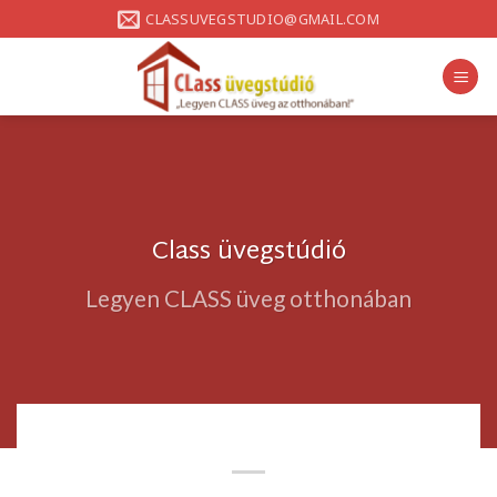
Skip
CLASSUVEGSTUDIO@GMAIL.COM
to
content
Class üvegstúdió
Legyen CLASS üveg otthonában