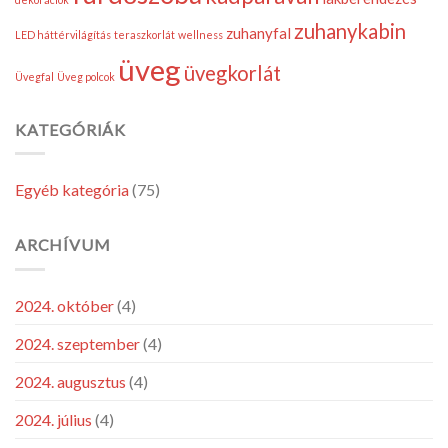
zuhanykabin
zuhanyfal
LED háttérvilágítás
teraszkorlát
wellness
üveg
üvegkorlát
Üvegfal
Üveg polcok
KATEGÓRIÁK
Egyéb kategória
(75)
ARCHÍVUM
2024. október
(4)
2024. szeptember
(4)
2024. augusztus
(4)
2024. július
(4)