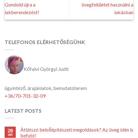
Gondold újra a
üvegfelületet használni a
lakberendezést!
lakásban
TELEFONOS ELÉRHETŐSÉGÜNK
Kőfalvi Györgyi Judit
ügyintéző, árajánlatok, bemutatóterem
+36/70-701-32-09
LATEST POSTS
Átlátszó belsőépítészeti megoldások? Az üveg idén is
28
okt
befutó!