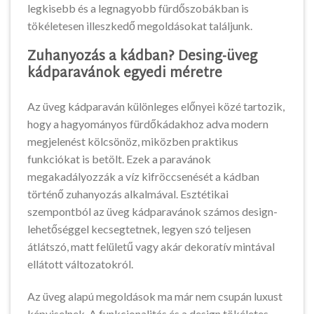
legkisebb és a legnagyobb fürdőszobákban is
tökéletesen illeszkedő megoldásokat találjunk.
Zuhanyozás a kádban? Desing-üveg
kádparavánok egyedi méretre
Az üveg kádparaván különleges előnyei közé tartozik,
hogy a hagyományos fürdőkádakhoz adva modern
megjelenést kölcsönöz, miközben praktikus
funkciókat is betölt. Ezek a paravánok
megakadályozzák a víz kifröccsenését a kádban
történő zuhanyozás alkalmával. Esztétikai
szempontból az üveg kádparavánok számos design-
lehetőséggel kecsegtetnek, legyen szó teljesen
átlátszó, matt felületű vagy akár dekoratív mintával
ellátott változatokról.
Az üveg alapú megoldások ma már nem csupán luxust
képviselnek. A funkcionalitás és a design tökéletes