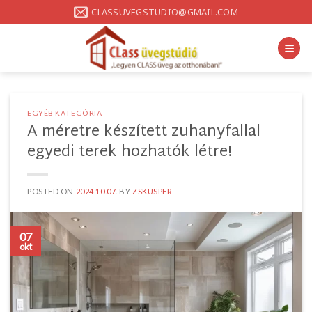
Skip
CLASSUVEGSTUDIO@GMAIL.COM
to
content
EGYÉB KATEGÓRIA
A méretre készített zuhanyfallal
egyedi terek hozhatók létre!
POSTED ON
2024.10.07.
BY
ZSKUSPER
07
okt