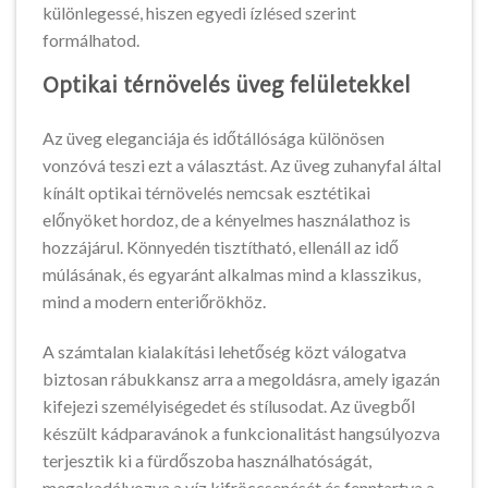
különlegessé, hiszen egyedi ízlésed szerint
formálhatod.
Optikai térnövelés üveg felületekkel
Az üveg eleganciája és időtállósága különösen
vonzóvá teszi ezt a választást. Az üveg zuhanyfal által
kínált optikai térnövelés nemcsak esztétikai
előnyöket hordoz, de a kényelmes használathoz is
hozzájárul. Könnyedén tisztítható, ellenáll az idő
múlásának, és egyaránt alkalmas mind a klasszikus,
mind a modern enteriőrökhöz.
A számtalan kialakítási lehetőség közt válogatva
biztosan rábukkansz arra a megoldásra, amely igazán
kifejezi személyiségedet és stílusodat. Az üvegből
készült kádparavánok a funkcionalitást hangsúlyozva
terjesztik ki a fürdőszoba használhatóságát,
megakadályozva a víz kifröccsenését és fenntartva a