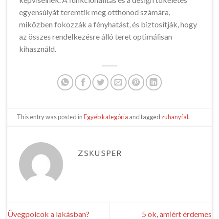
egyensúlyát teremtik meg otthonod számára,
miközben fokozzák a fényhatást, és biztosítják, hogy
az összes rendelkezésre álló teret optimálisan
kihasználd.
This entry was posted in
Egyéb kategória
and tagged
zuhanyfal
.
ZSKUSPER
Üvegpolcok a lakásban?
5 ok, amiért érdemes