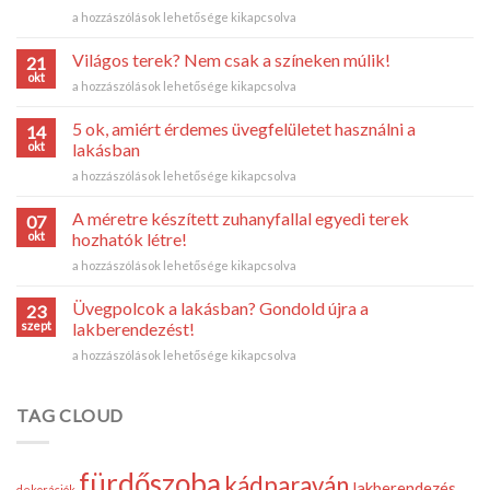
Átlátszó
a hozzászólások lehetősége kikapcsolva
belsőépítészeti
megoldások?
Világos terek? Nem csak a színeken múlik!
21
Az
okt
Világos
a hozzászólások lehetősége kikapcsolva
üveg
terek?
idén
Nem
5 ok, amiért érdemes üvegfelületet használni a
is
14
csak
okt
befutó!
lakásban
a
bejegyzéshez
5
a hozzászólások lehetősége kikapcsolva
színeken
ok,
múlik!
amiért
bejegyzéshez
A méretre készített zuhanyfallal egyedi terek
07
érdemes
okt
hozhatók létre!
üvegfelületet
A
a hozzászólások lehetősége kikapcsolva
használni
méretre
a
készített
lakásban
Üvegpolcok a lakásban? Gondold újra a
23
zuhanyfallal
bejegyzéshez
szept
lakberendezést!
egyedi
Üvegpolcok
a hozzászólások lehetősége kikapcsolva
terek
a
hozhatók
lakásban?
létre!
Gondold
TAG CLOUD
bejegyzéshez
újra
a
lakberendezést!
fürdőszoba
kádparaván
bejegyzéshez
lakberendezés
dekorációk