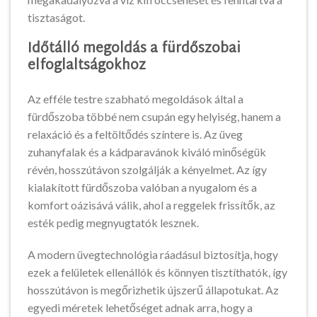
tisztaságot.
Időtálló megoldás a fürdőszobai
elfoglaltságokhoz
Az efféle testre szabható megoldások által a
fürdőszoba többé nem csupán egy helyiség, hanem a
relaxáció és a feltöltődés színtere is. Az üveg
zuhanyfalak és a kádparavánok kiváló minőségük
révén, hosszútávon szolgálják a kényelmet. Az így
kialakított fürdőszoba valóban a nyugalom és a
komfort oázisává válik, ahol a reggelek frissítők, az
esték pedig megnyugtatók lesznek.
A modern üvegtechnológia ráadásul biztosítja, hogy
ezek a felületek ellenállók és könnyen tisztíthatók, így
hosszútávon is megőrizhetik újszerű állapotukat. Az
egyedi méretek lehetőséget adnak arra, hogy a