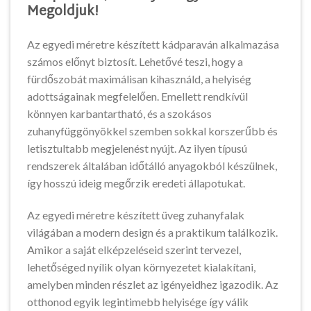
Megoldjuk!
Az egyedi méretre készített kádparaván alkalmazása
számos előnyt biztosít. Lehetővé teszi, hogy a
fürdőszobát maximálisan kihasználd, a helyiség
adottságainak megfelelően. Emellett rendkívül
könnyen karbantartható, és a szokásos
zuhanyfüggönyökkel szemben sokkal korszerűbb és
letisztultabb megjelenést nyújt. Az ilyen típusú
rendszerek általában időtálló anyagokból készülnek,
így hosszú ideig megőrzik eredeti állapotukat.
Az egyedi méretre készített üveg zuhanyfalak
világában a modern design és a praktikum találkozik.
Amikor a saját elképzeléseid szerint tervezel,
lehetőséged nyílik olyan környezetet kialakítani,
amelyben minden részlet az igényeidhez igazodik. Az
otthonod egyik legintimebb helyisége így válik