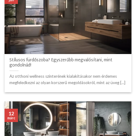
Stílusos fürdőszoba? Egyszerűbb megvalósítani, mint
gondolnád!
Az otthoni wellness színterének kialakításakor nem érdemes
megfeledkezni az olyan korszerű megoldásokról, mint az üveg [...]
12
márc