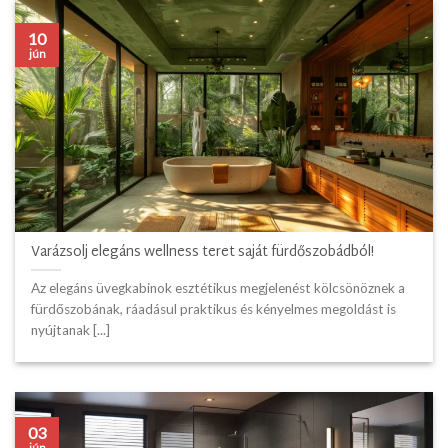
10
jún
Varázsolj elegáns wellness teret saját fürdőszobádból!
Az elegáns üvegkabinok esztétikus megjelenést kölcsönöznek a
fürdőszobának, ráadásul praktikus és kényelmes megoldást is
nyújtanak [...]
03
jún