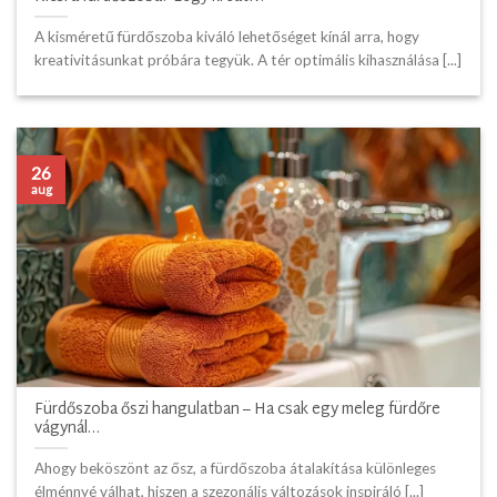
A kisméretű fürdőszoba kiváló lehetőséget kínál arra, hogy
kreativitásunkat próbára tegyük. A tér optimális kihasználása [...]
26
aug
Fürdőszoba őszi hangulatban – Ha csak egy meleg fürdőre
vágynál…
Ahogy beköszönt az ősz, a fürdőszoba átalakítása különleges
élménnyé válhat, hiszen a szezonális változások inspiráló [...]