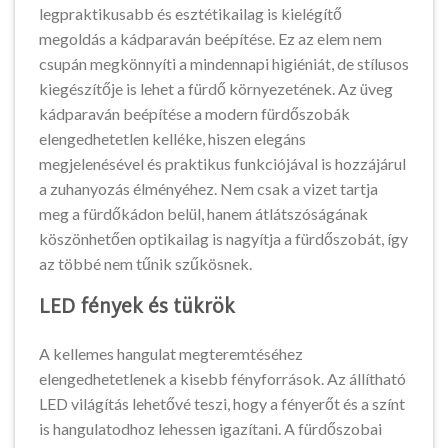
legpraktikusabb és esztétikailag is kielégítő
megoldás a kádparaván beépítése. Ez az elem nem
csupán megkönnyíti a mindennapi higiéniát, de stílusos
kiegészítője is lehet a fürdő környezetének. Az üveg
kádparaván beépítése a modern fürdőszobák
elengedhetetlen kelléke, hiszen elegáns
megjelenésével és praktikus funkciójával is hozzájárul
a zuhanyozás élményéhez. Nem csak a vizet tartja
meg a fürdőkádon belül, hanem átlátszóságának
köszönhetően optikailag is nagyítja a fürdőszobát, így
az többé nem tűnik szűkösnek.
LED fények és tükrök
A kellemes hangulat megteremtéséhez
elengedhetetlenek a kisebb fényforrások. Az állítható
LED világítás lehetővé teszi, hogy a fényerőt és a színt
is hangulatodhoz lehessen igazítani. A fürdőszobai