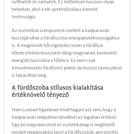
nyithatók és zárhatók. Ez különösen hasznos olyan
helyeken, ahol a tér optimalizálása kiemelt
fontosságú.
Az esztétikai szempontok mellett a kádparaván
hozzájárulhat a fürdőszoba energiahatékonyságához
is. A megnövelt hőszigetelés révén a fürdővíz
hőmérséklete hosszabb ideig megmarad, kevesebb
energiát használva a fűtésre. Ez nem csak
kényelmesebb fürdőzést jelent, de hosszú távon pénzt
is takaríthat meg.
A fürdőszoba stílusos kialakítása
értéknövelő tényező
Nem szabad figyelmen kívül hagyni azt sem, hogy a
kádparaván telepítése növelheti az ingatlan értékét.
Egy jól megválasztott és esztétikailag is megfelelő
modell elegánsabbá teszi a fürdőszobát, ami pozitív