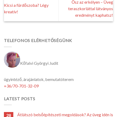
Ősz az erkélyen – Üveg
Kicsi a fürdőszoba? Légy
teraszkorláttal látványos
kreatív!
eredményt kaphatsz!
TELEFONOS ELÉRHETŐSÉGÜNK
Kőfalvi Györgyi Judit
ügyintéző, árajánlatok, bemutatóterem
+36/70-701-32-09
LATEST POSTS
Átlátszó belsőépítészeti megoldások? Az üveg idén is
28