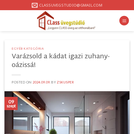
Skip
CLASSUVEGSTUDIO@GMAIL.COM
to
content
EGYÉB KATEGÓRIA
Varázsold a kádat igazi zuhany-
oázissá!
POSTED ON
2024.09.09.
BY
ZSKUSPER
09
szept