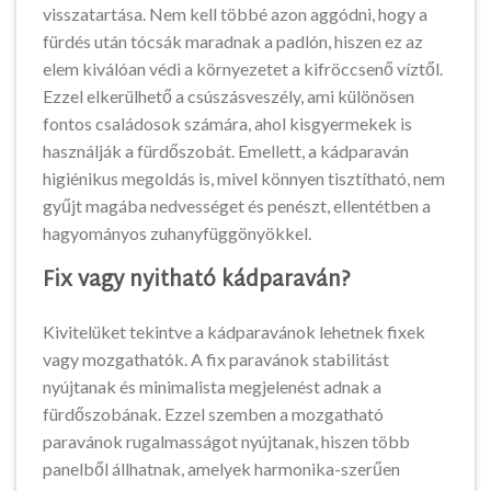
visszatartása. Nem kell többé azon aggódni, hogy a
fürdés után tócsák maradnak a padlón, hiszen ez az
elem kiválóan védi a környezetet a kifröccsenő víztől.
Ezzel elkerülhető a csúszásveszély, ami különösen
fontos családosok számára, ahol kisgyermekek is
használják a fürdőszobát. Emellett, a kádparaván
higiénikus megoldás is, mivel könnyen tisztítható, nem
gyűjt magába nedvességet és penészt, ellentétben a
hagyományos zuhanyfüggönyökkel.
Fix vagy nyitható kádparaván?
Kivitelüket tekintve a kádparavánok lehetnek fixek
vagy mozgathatók. A fix paravánok stabilitást
nyújtanak és minimalista megjelenést adnak a
fürdőszobának. Ezzel szemben a mozgatható
paravánok rugalmasságot nyújtanak, hiszen több
panelből állhatnak, amelyek harmonika-szerűen