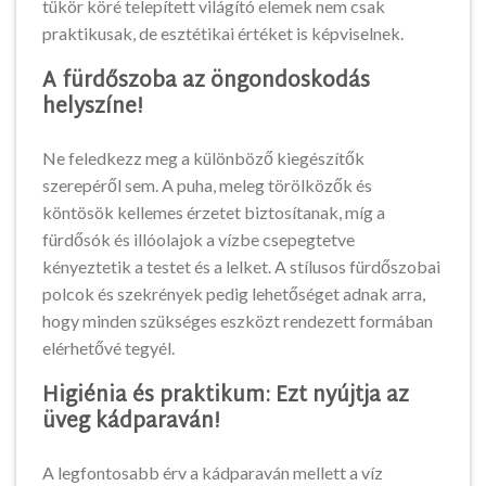
tükör köré telepített világító elemek nem csak
praktikusak, de esztétikai értéket is képviselnek.
A fürdőszoba az öngondoskodás
helyszíne!
Ne feledkezz meg a különböző kiegészítők
szerepéről sem. A puha, meleg törölközők és
köntösök kellemes érzetet biztosítanak, míg a
fürdősók és illóolajok a vízbe csepegtetve
kényeztetik a testet és a lelket. A stílusos fürdőszobai
polcok és szekrények pedig lehetőséget adnak arra,
hogy minden szükséges eszközt rendezett formában
elérhetővé tegyél.
Higiénia és praktikum: Ezt nyújtja az
üveg kádparaván!
A legfontosabb érv a kádparaván mellett a víz