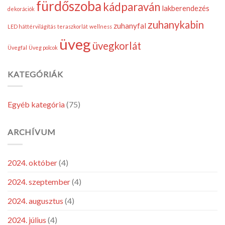
fürdőszoba
kádparaván
bejegyzéshez
lakberendezés
dekorációk
zuhanykabin
zuhanyfal
LED háttérvilágítás
teraszkorlát
wellness
üveg
üvegkorlát
Üvegfal
Üveg polcok
KATEGÓRIÁK
Egyéb kategória
(75)
ARCHÍVUM
2024. október
(4)
2024. szeptember
(4)
2024. augusztus
(4)
2024. július
(4)