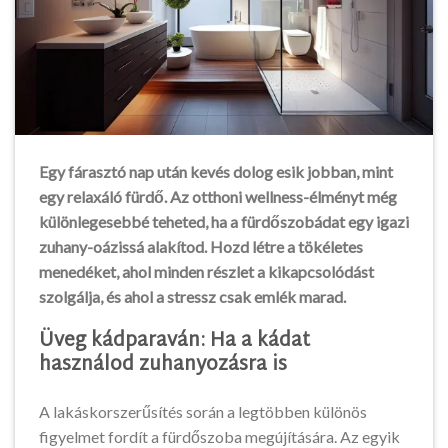
Egy fárasztó nap után kevés dolog esik jobban, mint
egy relaxáló fürdő. Az otthoni wellness-élményt még
különlegesebbé teheted, ha a fürdőszobádat egy igazi
zuhany-oázissá alakítod. Hozd létre a tökéletes
menedéket, ahol minden részlet a kikapcsolódást
szolgálja, és ahol a stressz csak emlék marad.
Üveg kádparaván: Ha a kádat
használod zuhanyozásra is
A lakáskorszerűsítés során a legtöbben különös
figyelmet fordít a fürdőszoba megújítására. Az egyik