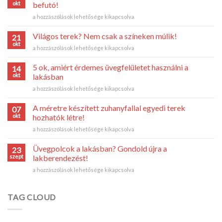
okt
befutó!
Átlátszó
a hozzászólások lehetősége kikapcsolva
belsőépítészeti
megoldások?
Világos terek? Nem csak a színeken múlik!
21
Az
okt
Világos
a hozzászólások lehetősége kikapcsolva
üveg
terek?
idén
Nem
5 ok, amiért érdemes üvegfelületet használni a
is
14
csak
okt
befutó!
lakásban
a
bejegyzéshez
5
a hozzászólások lehetősége kikapcsolva
színeken
ok,
múlik!
amiért
bejegyzéshez
A méretre készített zuhanyfallal egyedi terek
07
érdemes
okt
hozhatók létre!
üvegfelületet
A
a hozzászólások lehetősége kikapcsolva
használni
méretre
a
készített
lakásban
Üvegpolcok a lakásban? Gondold újra a
23
zuhanyfallal
bejegyzéshez
szept
lakberendezést!
egyedi
Üvegpolcok
a hozzászólások lehetősége kikapcsolva
terek
a
hozhatók
lakásban?
létre!
Gondold
TAG CLOUD
bejegyzéshez
újra
a
lakberendezést!