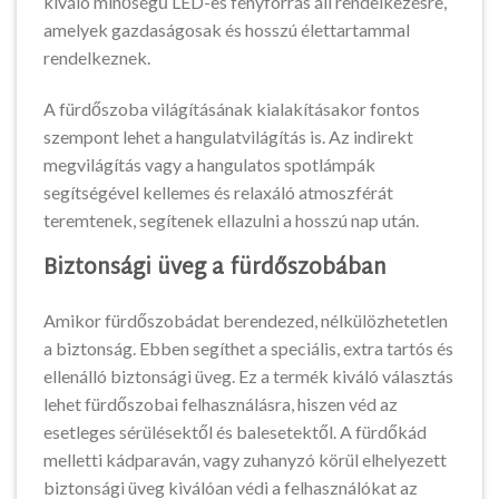
kiváló minőségű LED-es fényforrás áll rendelkezésre,
amelyek gazdaságosak és hosszú élettartammal
rendelkeznek.
A fürdőszoba világításának kialakításakor fontos
szempont lehet a hangulatvilágítás is. Az indirekt
megvilágítás vagy a hangulatos spotlámpák
segítségével kellemes és relaxáló atmoszférát
teremtenek, segítenek ellazulni a hosszú nap után.
Biztonsági üveg a fürdőszobában
Amikor fürdőszobádat berendezed, nélkülözhetetlen
a biztonság. Ebben segíthet a speciális, extra tartós és
ellenálló biztonsági üveg. Ez a termék kiváló választás
lehet fürdőszobai felhasználásra, hiszen véd az
esetleges sérülésektől és balesetektől. A fürdőkád
melletti kádparaván, vagy zuhanyzó körül elhelyezett
biztonsági üveg kiválóan védi a felhasználókat az