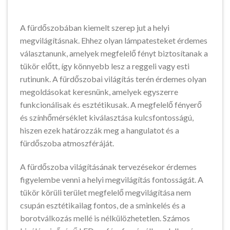
A fürdőszobában kiemelt szerep jut a helyi
megvilágításnak. Ehhez olyan lámpatesteket érdemes
választanunk, amelyek megfelelő fényt biztosítanak a
tükör előtt, így könnyebb lesz a reggeli vagy esti
rutinunk. A fürdőszobai világítás terén érdemes olyan
megoldásokat keresnünk, amelyek egyszerre
funkcionálisak és esztétikusak. A megfelelő fényerő
és színhőmérséklet kiválasztása kulcsfontosságú,
hiszen ezek határozzák meg a hangulatot és a
fürdőszoba atmoszféráját.
A fürdőszoba világításának tervezésekor érdemes
figyelembe venni a helyi megvilágítás fontosságát. A
tükör körüli terület megfelelő megvilágítása nem
csupán esztétikailag fontos, de a sminkelés és a
borotválkozás mellé is nélkülözhetetlen. Számos