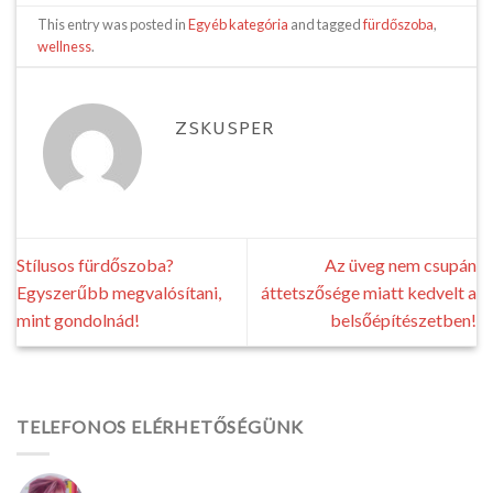
This entry was posted in
Egyéb kategória
and tagged
fürdőszoba
,
wellness
.
ZSKUSPER
Stílusos fürdőszoba?
Az üveg nem csupán
Egyszerűbb megvalósítani,
áttetszősége miatt kedvelt a
mint gondolnád!
belsőépítészetben!
TELEFONOS ELÉRHETŐSÉGÜNK