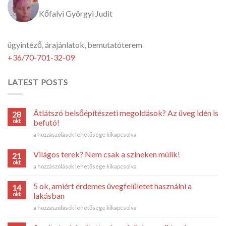
Kőfalvi Györgyi Judit
ügyintéző, árajánlatok, bemutatóterem
+36/70-701-32-09
LATEST POSTS
Átlátszó belsőépítészeti megoldások? Az üveg idén is
28
okt
befutó!
Átlátszó
a hozzászólások lehetősége kikapcsolva
belsőépítészeti
megoldások?
Világos terek? Nem csak a színeken múlik!
21
Az
okt
Világos
a hozzászólások lehetősége kikapcsolva
üveg
terek?
idén
Nem
5 ok, amiért érdemes üvegfelületet használni a
is
14
csak
okt
befutó!
lakásban
a
bejegyzéshez
5
a hozzászólások lehetősége kikapcsolva
színeken
ok,
múlik!
amiért
bejegyzéshez