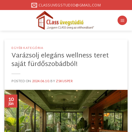
Skip
CLASSUVEGSTUDIO@GMAIL.COM
to
content
EGYÉB KATEGÓRIA
Varázsolj elegáns wellness teret
saját fürdőszobádból!
POSTED ON
2024.06.10.
BY
ZSKUSPER
10
jún