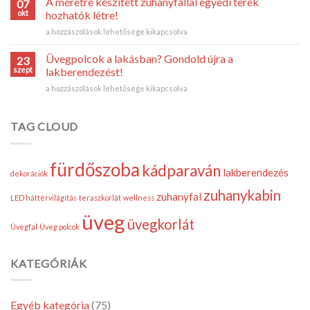
A méretre készített zuhanyfallal egyedi terek
07
érdemes
okt
hozhatók létre!
üvegfelületet
A
a hozzászólások lehetősége kikapcsolva
használni
méretre
a
készített
lakásban
Üvegpolcok a lakásban? Gondold újra a
23
zuhanyfallal
bejegyzéshez
szept
lakberendezést!
egyedi
Üvegpolcok
a hozzászólások lehetősége kikapcsolva
terek
a
hozhatók
lakásban?
létre!
Gondold
TAG CLOUD
bejegyzéshez
újra
a
lakberendezést!
fürdőszoba
kádparaván
bejegyzéshez
lakberendezés
dekorációk
zuhanykabin
zuhanyfal
LED háttérvilágítás
teraszkorlát
wellness
üveg
üvegkorlát
Üvegfal
Üveg polcok
KATEGÓRIÁK
Egyéb kategória
(75)