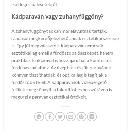
esetleges balesetektől.
Kádparaván vagy zuhanyfüggöny?
A zuhanyfüggönyt sokan már elavultnak tartják,
ráadásul megkérdőjelezhető annak esztétikai szerepe
is. Egy jól megválasztott kádparaván nemcsak
esztétikailag emeli a fürdőszoba összképét, hanem
praktikus funkcióival is hozzájárulhat a komfortos
fürdőhasználathoz. Az üvegből készült paravánok
könnyen tisztíthatóak, és optikailag is tágítják a
fürdőszoba terét. A kádparavánok vízlepergető
felülete megkönnyíti a takarítást és hosszútávon is
megőrzi a paraván esztétikai értékeit.