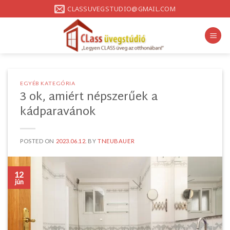
Skip
CLASSUVEGSTUDIO@GMAIL.COM
to
content
EGYÉB KATEGÓRIA
3 ok, amiért népszerűek a
kádparavánok
POSTED ON
2023.06.12.
BY
TNEUBAUER
12
jún