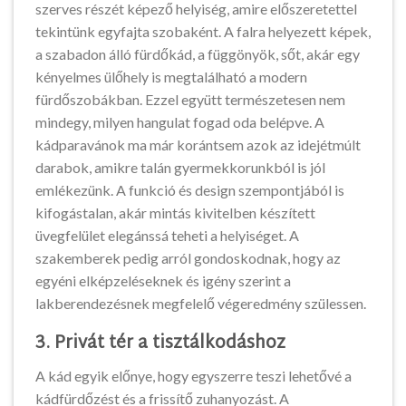
szerves részét képező helyiség, amire előszeretettel
tekintünk egyfajta szobaként. A falra helyezett képek,
a szabadon álló fürdőkád, a függönyök, sőt, akár egy
kényelmes ülőhely is megtalálható a modern
fürdőszobákban. Ezzel együtt természetesen nem
mindegy, milyen hangulat fogad oda belépve. A
kádparavánok ma már korántsem azok az idejétmúlt
darabok, amikre talán gyermekkorunkból is jól
emlékezünk. A funkció és design szempontjából is
kifogástalan, akár mintás kivitelben készített
üvegfelület elegánssá teheti a helyiséget. A
szakemberek pedig arról gondoskodnak, hogy az
egyéni elképzeléseknek és igény szerint a
lakberendezésnek megfelelő végeredmény szülessen.
3. Privát tér a tisztálkodáshoz
A kád egyik előnye, hogy egyszerre teszi lehetővé a
kádfürdőzést és a frissítő zuhanyozást. A