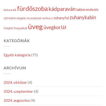
a
lakberendezést!
fürdőszoba
kádparaván
bejegyzéshez
lakberendezés
dekorációk
zuhanykabin
zuhanyfal
LED háttérvilágítás
teraszkorlát
wellness
üveg
üvegkorlát
Üvegfal
Üveg polcok
KATEGÓRIÁK
Egyéb kategória
(75)
ARCHÍVUM
2024. október
(4)
2024. szeptember
(4)
2024. augusztus
(4)