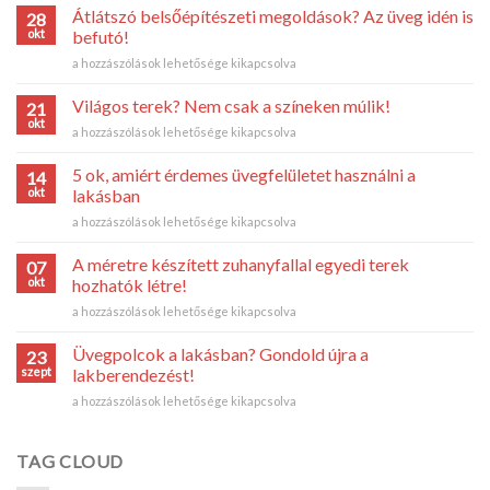
Átlátszó belsőépítészeti megoldások? Az üveg idén is
28
okt
befutó!
Átlátszó
a hozzászólások lehetősége kikapcsolva
belsőépítészeti
megoldások?
Világos terek? Nem csak a színeken múlik!
21
Az
okt
Világos
a hozzászólások lehetősége kikapcsolva
üveg
terek?
idén
Nem
5 ok, amiért érdemes üvegfelületet használni a
is
14
csak
okt
befutó!
lakásban
a
bejegyzéshez
5
a hozzászólások lehetősége kikapcsolva
színeken
ok,
múlik!
amiért
bejegyzéshez
A méretre készített zuhanyfallal egyedi terek
07
érdemes
okt
hozhatók létre!
üvegfelületet
A
a hozzászólások lehetősége kikapcsolva
használni
méretre
a
készített
lakásban
Üvegpolcok a lakásban? Gondold újra a
23
zuhanyfallal
bejegyzéshez
szept
lakberendezést!
egyedi
Üvegpolcok
a hozzászólások lehetősége kikapcsolva
terek
a
hozhatók
lakásban?
létre!
Gondold
TAG CLOUD
bejegyzéshez
újra