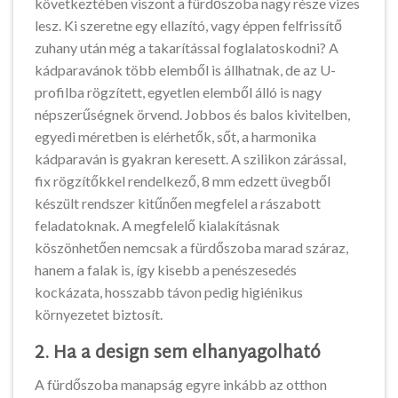
következtében viszont a fürdőszoba nagy része vizes
lesz. Ki szeretne egy ellazító, vagy éppen felfrissítő
zuhany után még a takarítással foglalatoskodni? A
kádparavánok több elemből is állhatnak, de az U-
profilba rögzített, egyetlen elemből álló is nagy
népszerűségnek örvend. Jobbos és balos kivitelben,
egyedi méretben is elérhetők, sőt, a harmonika
kádparaván is gyakran keresett. A szilikon zárással,
fix rögzítőkkel rendelkező, 8 mm edzett üvegből
készült rendszer kitűnően megfelel a rászabott
feladatoknak. A megfelelő kialakításnak
köszönhetően nemcsak a fürdőszoba marad száraz,
hanem a falak is, így kisebb a penészesedés
kockázata, hosszabb távon pedig higiénikus
környezetet biztosít.
2. Ha a design sem elhanyagolható
A fürdőszoba manapság egyre inkább az otthon