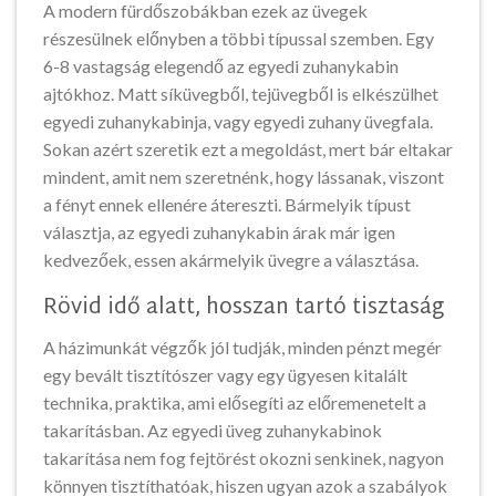
A modern fürdőszobákban ezek az üvegek
részesülnek előnyben a többi típussal szemben. Egy
6-8 vastagság elegendő az egyedi zuhanykabin
ajtókhoz. Matt síküvegből, tejüvegből is elkészülhet
egyedi zuhanykabinja, vagy egyedi zuhany üvegfala.
Sokan azért szeretik ezt a megoldást, mert bár eltakar
mindent, amit nem szeretnénk, hogy lássanak, viszont
a fényt ennek ellenére átereszti. Bármelyik típust
választja, az egyedi zuhanykabin árak már igen
kedvezőek, essen akármelyik üvegre a választása.
Rövid idő alatt, hosszan tartó tisztaság
A házimunkát végzők jól tudják, minden pénzt megér
egy bevált tisztítószer vagy egy ügyesen kitalált
technika, praktika, ami elősegíti az előremenetelt a
takarításban. Az egyedi üveg zuhanykabinok
takarítása nem fog fejtörést okozni senkinek, nagyon
könnyen tisztíthatóak, hiszen ugyan azok a szabályok