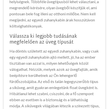
helyiségnek. Többféle üvegtípusból lehet választani, a
megrendelő kérésére, olyan üvegből készítjük el, ami
pontosan bele fog illeni az otthoni miliőbe. Nem kell
megijedni, az egyedi zuhanykabin árak hosszútávon
költséghatékonyak.
Válassza ki legjobb tudásának
megfelelően az üveg típusát
Ha döntés született az egyedi zuhanykabin, vagy csak
egy egyedi zuhanykabin ajtó mellett, jó, ha az ember
tisztában van azzal is, milyen lehetőségek közül
válogathat. Nézzük, melyek azok az üvegfajták, amik
beépítésre kerülhetnek az Ön lehengerlő
fürdőszobájába. Az első és talán legegyszerűbb típus
a síküveg, amit gyakran emlegetünk float üvegként is.
Hibátlanul lehet szabni, csiszolni, de a fő szempont
ebben az esetben is a biztonság és a láthatóság
módja. A síküvegek világában létezik a színezett típus,