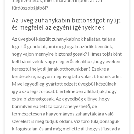
megfizethetők, miért maradna ki pont az Ön
fürdőszobájából?
Az üveg zuhanykabin biztonságot nyújt
és megfelel az egyéni igényeknek
Az üvegből készült zuhanykabinok hallatán, talán a
legelső gondolat, ami megfogalmazódik bennünk,
hogy vajon mennyire biztonságosak? Hímes tojásként
kell bánni velük, vagy elég erősek ahhoz, hogy éveken
keresztül helyt álljanak otthonunkban? Ezekre a
kérdésekre, nagyon megnyugtató választ tudunk adni.
Mivel egyedileg gyártott edzett üvegből készülnek,
így a szó legszorosabb értelmében állíthatjuk, hogy
extra biztonságosak. Az egyediség előnye, hogy
bármilyen épített tálcára ráhelyezhető, de
természetesen a hagyományos zuhanytálcára való
szerelést is meg tudjuk oldani. Vízzáró tulajdonságuk
kifogástalan, és ami még mellette áll, hogy stílust ad a