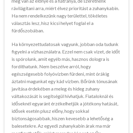
meg van az előnye és a hátránya, de szeretnénk
rávilágítani arra, miért élvez prioritást a zuhanykabin.
Ha nem rendelkezünk nagy területtel, tökéletes
választás lesz, hisz kicsi helyet foglal el a
fürdőszobában.
Ha környezettudatosak vagyunk, jobban oda tudunk
figyelni a vízhasználatra. Ezzel nem csak vizet, de időt
is spórolunk, amit egyéb más, hasznos dologra is
fordíthatunk. Nem beszélve arról, hogy
egészségesebb folyóvízben fürdeni, mint órákig
áztatni magunkat egy kád vízben. Bőrünk tónusának
javítása érdekében a meleg és hideg zuhany
váltakozását is segítségül hívhatjuk. Fiataloknál és
időseknél egyaránt érzékelhetjük a jótékony hatását,
idősek esetén plusz előny, hogy sokkal
biztonságosabbak, hiszen kevesebb a lehetőség a
balesetekre. Az egyedi zuhanykabin árak ma már