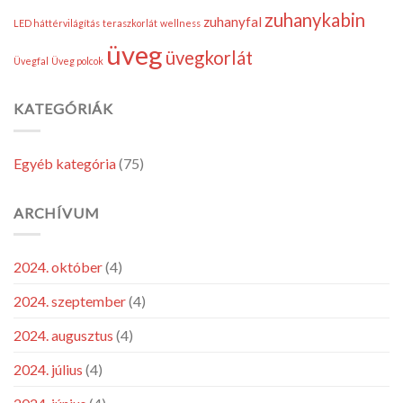
zuhanykabin
zuhanyfal
LED háttérvilágítás
teraszkorlát
wellness
üveg
üvegkorlát
Üvegfal
Üveg polcok
KATEGÓRIÁK
Egyéb kategória
(75)
ARCHÍVUM
2024. október
(4)
2024. szeptember
(4)
2024. augusztus
(4)
2024. július
(4)