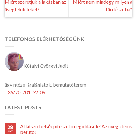
Miért szeretjük a lakásban az
Miért nem mindegy, milyen a
üvegfelületeket?
fürdőszoba?
TELEFONOS ELÉRHETŐSÉGÜNK
Kőfalvi Györgyi Judit
ügyintéző, árajánlatok, bemutatóterem
+36/70-701-32-09
LATEST POSTS
Átlátszó belsőépítészeti megoldások? Az üveg idén is
28
okt
befutó!