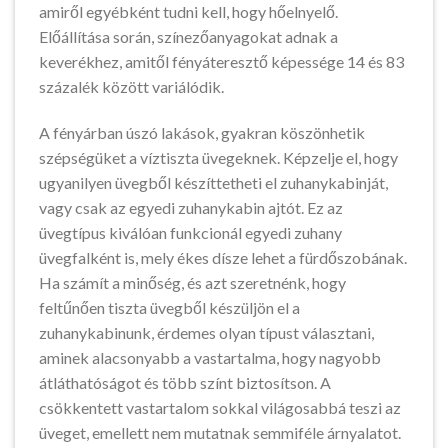
amiről egyébként tudni kell, hogy hőelnyelő.
Előállítása során, színezőanyagokat adnak a
keverékhez, amitől fényáteresztő képessége 14 és 83
százalék között variálódik.
A fényárban úszó lakások, gyakran köszönhetik
szépségüket a víztiszta üvegeknek. Képzelje el, hogy
ugyanilyen üvegből készíttetheti el zuhanykabinját,
vagy csak az egyedi zuhanykabin ajtót. Ez az
üvegtípus kiválóan funkcionál egyedi zuhany
üvegfalként is, mely ékes dísze lehet a fürdőszobának.
Ha számít a minőség, és azt szeretnénk, hogy
feltűnően tiszta üvegből készüljön el a
zuhanykabinunk, érdemes olyan típust választani,
aminek alacsonyabb a vastartalma, hogy nagyobb
átláthatóságot és több színt biztosítson. A
csökkentett vastartalom sokkal világosabbá teszi az
üveget, emellett nem mutatnak semmiféle árnyalatot.