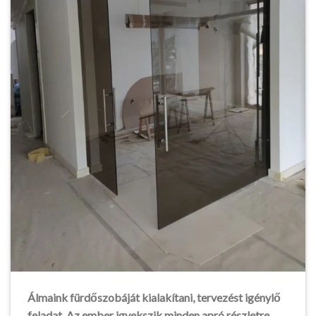
Álmaink fürdőszobáját kialakítani, tervezést igénylő
feladat. Az ember igyekszik minden apró részletre