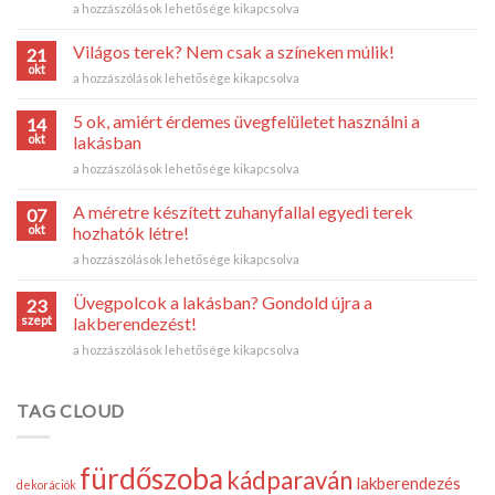
Átlátszó
a hozzászólások lehetősége kikapcsolva
belsőépítészeti
megoldások?
Világos terek? Nem csak a színeken múlik!
21
Az
okt
Világos
a hozzászólások lehetősége kikapcsolva
üveg
terek?
idén
Nem
5 ok, amiért érdemes üvegfelületet használni a
is
14
csak
okt
befutó!
lakásban
a
bejegyzéshez
5
a hozzászólások lehetősége kikapcsolva
színeken
ok,
múlik!
amiért
bejegyzéshez
A méretre készített zuhanyfallal egyedi terek
07
érdemes
okt
hozhatók létre!
üvegfelületet
A
a hozzászólások lehetősége kikapcsolva
használni
méretre
a
készített
lakásban
Üvegpolcok a lakásban? Gondold újra a
23
zuhanyfallal
bejegyzéshez
szept
lakberendezést!
egyedi
Üvegpolcok
a hozzászólások lehetősége kikapcsolva
terek
a
hozhatók
lakásban?
létre!
Gondold
TAG CLOUD
bejegyzéshez
újra
a
lakberendezést!
fürdőszoba
kádparaván
bejegyzéshez
lakberendezés
dekorációk