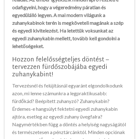
odafigyelni, hogy a végeredmény páratlan és
egyedülálló legyen. A mai modern világunk a
zuhanykabinok terén is megköveteli magának a szép
és egyedi kivitelezést. Ha letettük voksunkat az
egyedi zuhanykabin mellett, tovább kell gondolni a
lehetőségeket.
Hozzon felelősségteljes döntést –
tervezzen fürdőszobájába egyedi
zuhanykabint!
Tervezésnél és felújításnál egyaránt elgondolkodunk
azon, mi lenne számunkra a legpraktikusabb:
fürdőkád? Beépített zuhanyzó? Zuhanykabin?
Érdemes-e hangsúlyt fektetni egyedi zuhanykabin
ajtóra, esetleg az egyedi zuhany üvegfalra?
Nagymértékben függ a döntés a helyiség nagyságától
és természetesen a pénztárcánktól. Minden opciónak