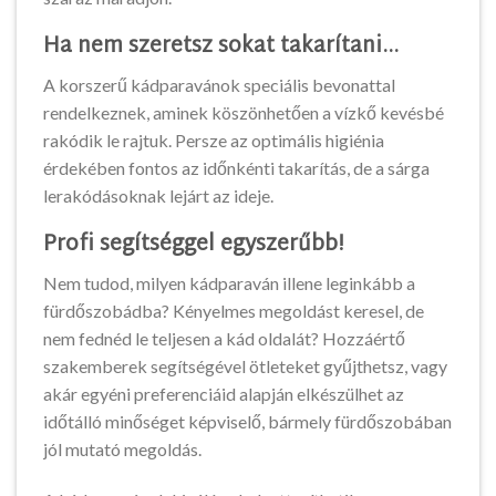
Ha nem szeretsz sokat takarítani…
A korszerű kádparavánok speciális bevonattal
rendelkeznek, aminek köszönhetően a vízkő kevésbé
rakódik le rajtuk. Persze az optimális higiénia
érdekében fontos az időnkénti takarítás, de a sárga
lerakódásoknak lejárt az ideje.
Profi segítséggel egyszerűbb!
Nem tudod, milyen kádparaván illene leginkább a
fürdőszobádba? Kényelmes megoldást keresel, de
nem fednéd le teljesen a kád oldalát? Hozzáértő
szakemberek segítségével ötleteket gyűjthetsz, vagy
akár egyéni preferenciáid alapján elkészülhet az
időtálló minőséget képviselő, bármely fürdőszobában
jól mutató megoldás.