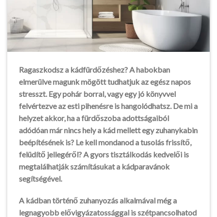
Ragaszkodsz a kádfürdőzéshez? A habokban
elmerülve magunk mögött tudhatjuk az egész napos
stresszt. Egy pohár borral, vagy egy jó könyvvel
felvértezve az esti pihenésre is hangolódhatsz. De mi a
helyzet akkor, ha a fürdőszoba adottságaiból
adódóan már nincs hely a kád mellett egy zuhanykabin
beépítésének is? Le kell mondanod a tusolás frissítő,
felüdítő jellegéről? A gyors tisztálkodás kedvelői is
megtalálhatják számításukat a kádparavánok
segítségével.
A kádban történő zuhanyozás alkalmával még a
legnagyobb elővigyázatossággal is szétpancsolhatod