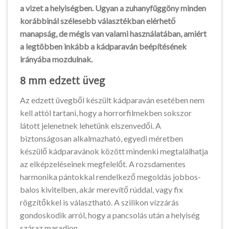
a vizet a helyiségben. Ugyan a zuhanyfüggöny minden
korábbinál szélesebb választékban elérhető
manapság, de mégis van valami használatában, amiért
a legtöbben inkább a kádparaván beépítésének
irányába mozdulnak.
8 mm edzett üveg
Az edzett üvegből készült kádparaván esetében nem
kell attól tartani, hogy a horrorfilmekben sokszor
látott jelenetnek lehetünk elszenvedői. A
biztonságosan alkalmazható, egyedi méretben
készülő kádparavánok között mindenki megtalálhatja
az elképzeléseinek megfelelőt. A rozsdamentes
harmonika pántokkal rendelkező megoldás jobbos-
balos kivitelben, akár merevítő rúddal, vagy fix
rögzítőkkel is választható. A szilikon vízzárás
gondoskodik arról, hogy a pancsolás után a helyiség
száraz maradjon.