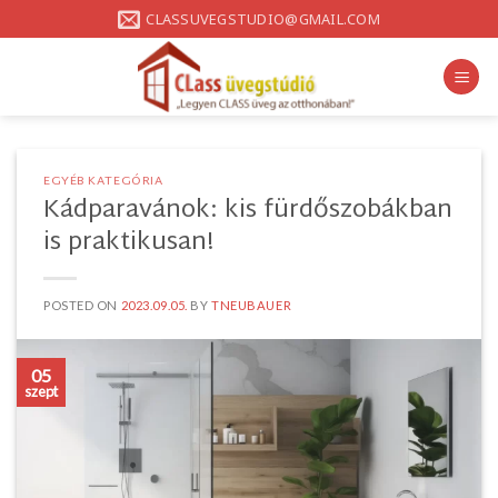
Skip
CLASSUVEGSTUDIO@GMAIL.COM
to
content
EGYÉB KATEGÓRIA
Kádparavánok: kis fürdőszobákban
is praktikusan!
POSTED ON
2023.09.05.
BY
TNEUBAUER
05
szept