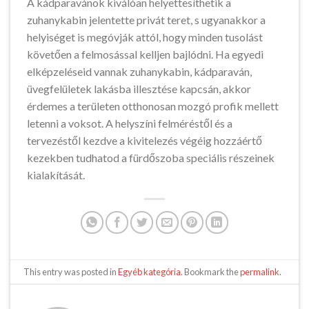
A kádparavánok kiválóan helyettesíthetik a
zuhanykabin jelentette privát teret, s ugyanakkor a
helyiséget is megóvják attól, hogy minden tusolást
követően a felmosással kelljen bajlódni. Ha egyedi
elképzeléseid vannak zuhanykabin, kádparaván,
üvegfelületek lakásba illesztése kapcsán, akkor
érdemes a területen otthonosan mozgó profik mellett
letenni a voksot. A helyszíni felméréstől és a
tervezéstől kezdve a kivitelezés végéig hozzáértő
kezekben tudhatod a fürdőszoba speciális részeinek
kialakítását.
This entry was posted in
Egyéb kategória
. Bookmark the
permalink
.