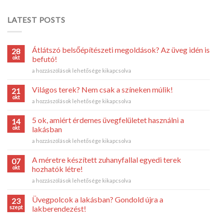
LATEST POSTS
Átlátszó belsőépítészeti megoldások? Az üveg idén is
28
okt
befutó!
Átlátszó
a hozzászólások lehetősége kikapcsolva
belsőépítészeti
megoldások?
Világos terek? Nem csak a színeken múlik!
21
Az
okt
Világos
a hozzászólások lehetősége kikapcsolva
üveg
terek?
idén
Nem
5 ok, amiért érdemes üvegfelületet használni a
is
14
csak
okt
befutó!
lakásban
a
bejegyzéshez
5
a hozzászólások lehetősége kikapcsolva
színeken
ok,
múlik!
amiért
bejegyzéshez
A méretre készített zuhanyfallal egyedi terek
07
érdemes
okt
hozhatók létre!
üvegfelületet
A
a hozzászólások lehetősége kikapcsolva
használni
méretre
a
készített
lakásban
Üvegpolcok a lakásban? Gondold újra a
23
zuhanyfallal
bejegyzéshez
szept
lakberendezést!
egyedi