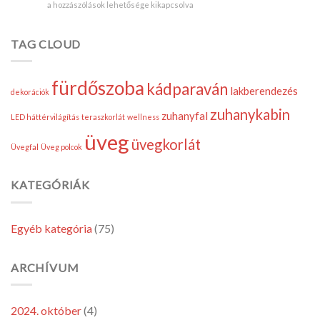
Üvegpolcok
a hozzászólások lehetősége kikapcsolva
terek
a
hozhatók
lakásban?
létre!
Gondold
TAG CLOUD
bejegyzéshez
újra
a
lakberendezést!
fürdőszoba
kádparaván
bejegyzéshez
lakberendezés
dekorációk
zuhanykabin
zuhanyfal
LED háttérvilágítás
teraszkorlát
wellness
üveg
üvegkorlát
Üvegfal
Üveg polcok
KATEGÓRIÁK
Egyéb kategória
(75)
ARCHÍVUM
2024. október
(4)