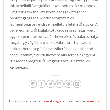
minta nélküli üvegfelület lesz a befutó. Az oszlopos
üvegkorlátok mellett kivitelezés tekintetében
pontmegfogásos, profilba rögzített és
lapmegfogásos rendszer mellett is letehető a voks. A
végeredményről kialakított kép, az összhatás, vagy
egyszerűen a térben való elhelyezkedés határozhatja
meg, hogy végül mire esik a választás. Tapasztalt
szakemberek segítségével sikerülhet az otthonod
hangulatához, a rendelkezésre álló térhez és egyéni
ízlésedhez megfelelő üvegkorlátot választani és
kivitelezni.
This entry was posted in
Egyéb kategória
. Bookmark the
permalink
.