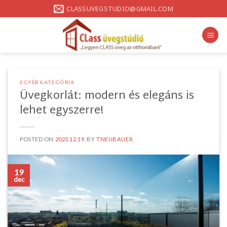
Skip
CLASSUVEGSTUDIO@GMAIL.COM
to
content
EGYÉB KATEGÓRIA
Üvegkorlát: modern és elegáns is
lehet egyszerre!
POSTED ON
2023.12.19.
BY
TNEUBAUER
19
dec