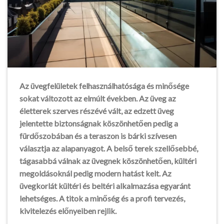
Az üvegfelületek felhasználhatósága és minősége
sokat változott az elmúlt években. Az üveg az
életterek szerves részévé vált, az edzett üveg
jelentette biztonságnak köszönhetően pedig a
fürdőszobában és a teraszon is bárki szívesen
választja az alapanyagot. A belső terek szellősebbé,
tágasabbá válnak az üvegnek köszönhetően, kültéri
megoldásoknál pedig modern hatást kelt. Az
üvegkorlát kültéri és beltéri alkalmazása egyaránt
lehetséges. A titok a minőség és a profi tervezés,
kivitelezés előnyeiben rejlik.