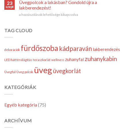
készített
lakásban
Üvegpolcok a lakásban? Gondold újra a
23
zuhanyfallal
bejegyzéshez
szept
lakberendezést!
egyedi
Üvegpolcok
a hozzászólások lehetősége kikapcsolva
terek
a
hozhatók
lakásban?
létre!
Gondold
TAG CLOUD
bejegyzéshez
újra
a
lakberendezést!
fürdőszoba
kádparaván
bejegyzéshez
lakberendezés
dekorációk
zuhanykabin
zuhanyfal
LED háttérvilágítás
teraszkorlát
wellness
üveg
üvegkorlát
Üvegfal
Üveg polcok
KATEGÓRIÁK
Egyéb kategória
(75)
ARCHÍVUM