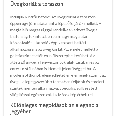
Üvegkorlát a teraszon
Induljuk kintről befelé! Az üvegkorlát a teraszon
éppen úgy jól mutat, mint a lépcsőfeljárók mellett. A
megfelelő magassággal rendelkező edzett üveg a
biztonság tekintetében sem hagy maga után
kívánnivalót. Hasonlóképp keresett beltéri
alkalmazásra is az üvegkorlát. Az emelet mellett a
galériaszint esetében is főszerepbe kerülhet. Az
áttetsző anyag a fényviszonyok alakításában és az
enteriőr stílusában is kiemelt jelentőséggel bír. A
modern otthonok elengedhetetlen elemének számít az
üveg – a legegyszerűbb formában feljárók és emeleti
szintek mentén alkalmazva. Speciális, süllyesztett
világítással egészen exkluzív összkép érhető el.
Különleges megoldások az elegancia
jegyében