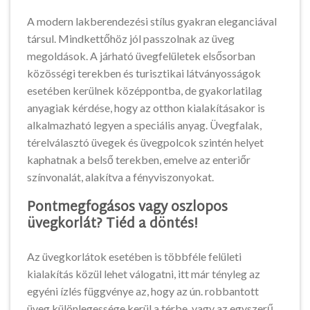
A modern lakberendezési stílus gyakran eleganciával
társul. Mindkettőhöz jól passzolnak az üveg
megoldások. A járható üvegfelületek elsősorban
közösségi terekben és turisztikai látványosságok
esetében kerülnek középpontba, de gyakorlatilag
anyagiak kérdése, hogy az otthon kialakításakor is
alkalmazható legyen a speciális anyag. Üvegfalak,
térelválasztó üvegek és üvegpolcok szintén helyet
kaphatnak a belső terekben, emelve az enteriőr
színvonalát, alakítva a fényviszonyokat.
Pontmegfogásos vagy oszlopos
üvegkorlát? Tiéd a döntés!
Az üvegkorlátok esetében is többféle felületi
kialakítás közül lehet válogatni, itt már tényleg az
egyéni ízlés függvénye az, hogy az ún. robbantott
üveg különlegessége kerül a térbe, vagy az egyszerű,