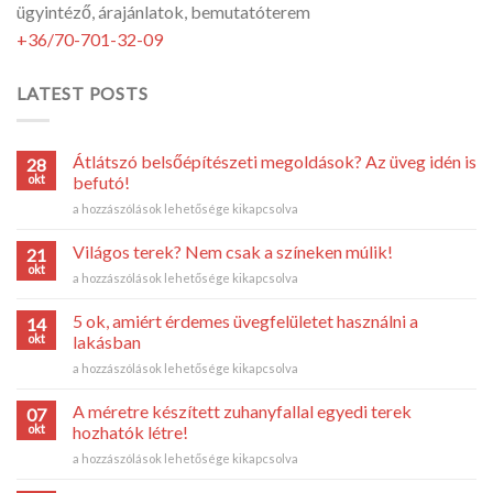
ügyintéző, árajánlatok, bemutatóterem
+36/70-701-32-09
LATEST POSTS
Átlátszó belsőépítészeti megoldások? Az üveg idén is
28
okt
befutó!
Átlátszó
a hozzászólások lehetősége kikapcsolva
belsőépítészeti
megoldások?
Világos terek? Nem csak a színeken múlik!
21
Az
okt
Világos
a hozzászólások lehetősége kikapcsolva
üveg
terek?
idén
Nem
5 ok, amiért érdemes üvegfelületet használni a
is
14
csak
okt
befutó!
lakásban
a
bejegyzéshez
5
a hozzászólások lehetősége kikapcsolva
színeken
ok,
múlik!
amiért
bejegyzéshez
A méretre készített zuhanyfallal egyedi terek
07
érdemes
okt
hozhatók létre!
üvegfelületet
A
a hozzászólások lehetősége kikapcsolva
használni
méretre
a